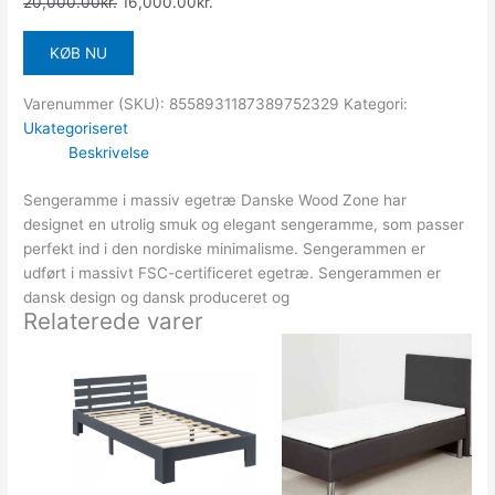
20,000.00
kr.
16,000.00
kr.
KØB NU
Varenummer (SKU):
8558931187389752329
Kategori:
Ukategoriseret
Beskrivelse
Sengeramme i massiv egetræ Danske Wood Zone har
designet en utrolig smuk og elegant sengeramme, som passer
perfekt ind i den nordiske minimalisme. Sengerammen er
udført i massivt FSC-certificeret egetræ. Sengerammen er
dansk design og dansk produceret og
Relaterede varer