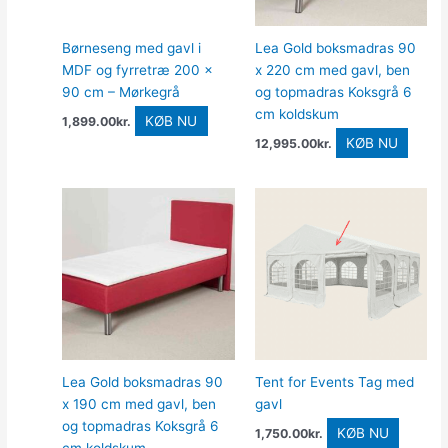
Børneseng med gavl i
Lea Gold boksmadras 90
MDF og fyrretræ 200 x
x 220 cm med gavl, ben
90 cm – Mørkegrå
og topmadras Koksgrå 6
cm koldskum
KØB NU
1,899.00
kr.
KØB NU
12,995.00
kr.
Lea Gold boksmadras 90
Tent for Events Tag med
x 190 cm med gavl, ben
gavl
og topmadras Koksgrå 6
KØB NU
1,750.00
kr.