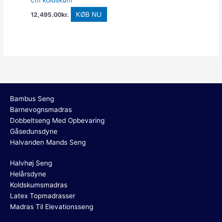
cm koldskum
KØB NU
12,495.00
kr.
Bambus Seng
Barnevognsmadras
Dobbeltseng Med Opbevaring
Gåsedunsdyne
Halvanden Mands Seng
Halvhøj Seng
Helårsdyne
Koldskumsmadras
Latex Topmadrasser
Madras Til Elevationsseng